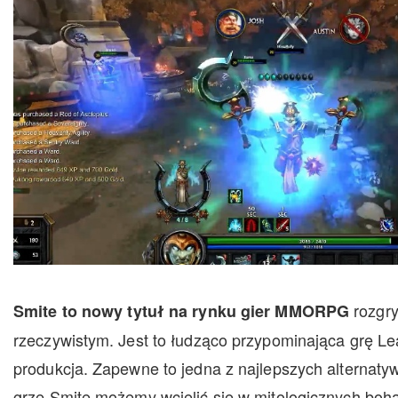
rozgry
Smite to nowy tytuł na rynku gier MMORPG
rzeczywistym. Jest to łudząco przypominająca grę L
produkcja. Zapewne to jedna z najlepszych alternatyw
grze Smite możemy wcielić się w mitologicznych boh