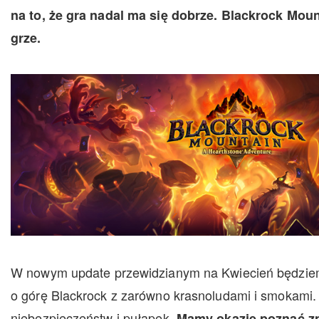
na to, że gra nadal ma się dobrze. Blackrock Mou
grze.
W nowym update przewidzianym na Kwiecień będzie
o górę Blackrock z zarówno krasnoludami i smokami. 
niebezpieczeństw i pułapek.
Mamy okazję poznać z